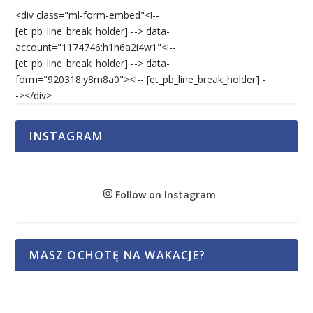
<div class="ml-form-embed"<!--
[et_pb_line_break_holder] --> data-
account="1174746:h1h6a2i4w1"<!--
[et_pb_line_break_holder] --> data-
form="920318:y8m8a0"><!-- [et_pb_line_break_holder] -
-></div>
INSTAGRAM
Follow on Instagram
MASZ OCHOTĘ NA WAKACJE?