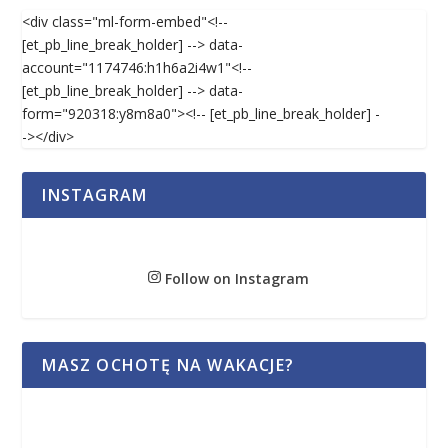
<div class="ml-form-embed"<!--
[et_pb_line_break_holder] --> data-
account="1174746:h1h6a2i4w1"<!--
[et_pb_line_break_holder] --> data-
form="920318:y8m8a0"><!-- [et_pb_line_break_holder] -
-></div>
INSTAGRAM
Follow on Instagram
MASZ OCHOTĘ NA WAKACJE?