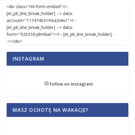
<div class="ml-form-embed"<!--
[et_pb_line_break_holder] --> data-
account="1174746:h1h6a2i4w1"<!--
[et_pb_line_break_holder] --> data-
form="920318:y8m8a0"><!-- [et_pb_line_break_holder] -
-></div>
INSTAGRAM
Follow on Instagram
MASZ OCHOTĘ NA WAKACJE?