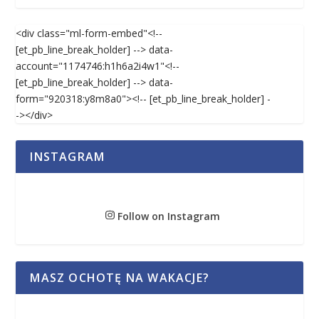
<div class="ml-form-embed"<!--
[et_pb_line_break_holder] --> data-
account="1174746:h1h6a2i4w1"<!--
[et_pb_line_break_holder] --> data-
form="920318:y8m8a0"><!-- [et_pb_line_break_holder] -
-></div>
INSTAGRAM
Follow on Instagram
MASZ OCHOTĘ NA WAKACJE?