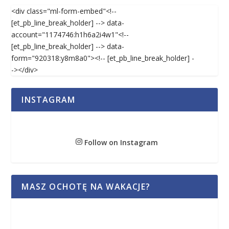
<div class="ml-form-embed"<!--
[et_pb_line_break_holder] --> data-
account="1174746:h1h6a2i4w1"<!--
[et_pb_line_break_holder] --> data-
form="920318:y8m8a0"><!-- [et_pb_line_break_holder] -
-></div>
INSTAGRAM
Follow on Instagram
MASZ OCHOTĘ NA WAKACJE?