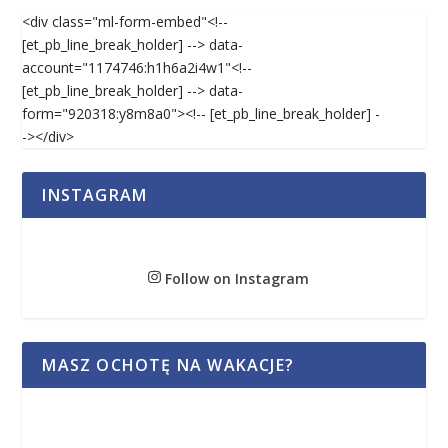
<div class="ml-form-embed"<!--
[et_pb_line_break_holder] --> data-
account="1174746:h1h6a2i4w1"<!--
[et_pb_line_break_holder] --> data-
form="920318:y8m8a0"><!-- [et_pb_line_break_holder] -
-></div>
INSTAGRAM
Follow on Instagram
MASZ OCHOTĘ NA WAKACJE?