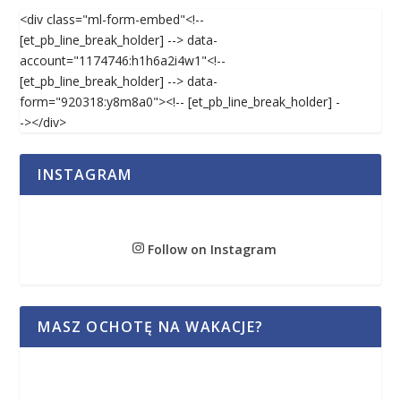
<div class="ml-form-embed"<!--
[et_pb_line_break_holder] --> data-
account="1174746:h1h6a2i4w1"<!--
[et_pb_line_break_holder] --> data-
form="920318:y8m8a0"><!-- [et_pb_line_break_holder] -
-></div>
INSTAGRAM
Follow on Instagram
MASZ OCHOTĘ NA WAKACJE?