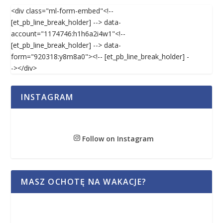
<div class="ml-form-embed"<!--
[et_pb_line_break_holder] --> data-
account="1174746:h1h6a2i4w1"<!--
[et_pb_line_break_holder] --> data-
form="920318:y8m8a0"><!-- [et_pb_line_break_holder] -
-></div>
INSTAGRAM
Follow on Instagram
MASZ OCHOTĘ NA WAKACJE?