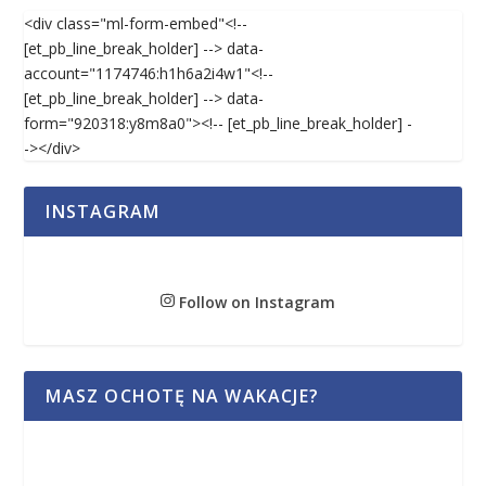
<div class="ml-form-embed"<!--
[et_pb_line_break_holder] --> data-
account="1174746:h1h6a2i4w1"<!--
[et_pb_line_break_holder] --> data-
form="920318:y8m8a0"><!-- [et_pb_line_break_holder] -
-></div>
INSTAGRAM
Follow on Instagram
MASZ OCHOTĘ NA WAKACJE?