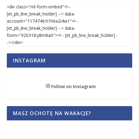
<div class="ml-form-embed"<!--
[et_pb_line_break_holder] --> data-
account="1174746:h1h6a2i4w1"<!--
[et_pb_line_break_holder] --> data-
form="920318:y8m8a0"><!-- [et_pb_line_break_holder] -
-></div>
INSTAGRAM
Follow on Instagram
MASZ OCHOTĘ NA WAKACJE?