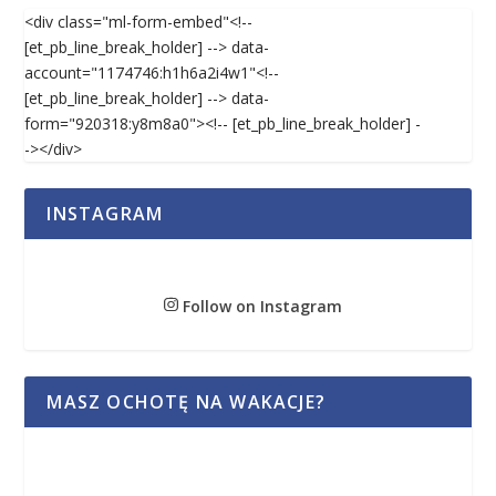
<div class="ml-form-embed"<!--
[et_pb_line_break_holder] --> data-
account="1174746:h1h6a2i4w1"<!--
[et_pb_line_break_holder] --> data-
form="920318:y8m8a0"><!-- [et_pb_line_break_holder] -
-></div>
INSTAGRAM
Follow on Instagram
MASZ OCHOTĘ NA WAKACJE?