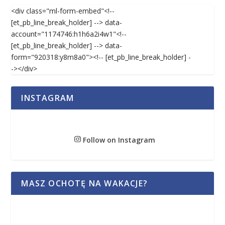
<div class="ml-form-embed"<!--
[et_pb_line_break_holder] --> data-
account="1174746:h1h6a2i4w1"<!--
[et_pb_line_break_holder] --> data-
form="920318:y8m8a0"><!-- [et_pb_line_break_holder] -
-></div>
INSTAGRAM
Follow on Instagram
MASZ OCHOTĘ NA WAKACJE?