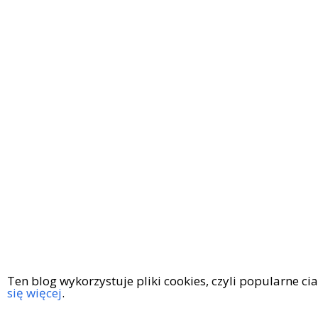
Ten blog wykorzystuje pliki cookies, czyli popularne c
się więcej
.
Copyright © 2016
|
KingaGaja Travels
POLITYKA PRYWATN