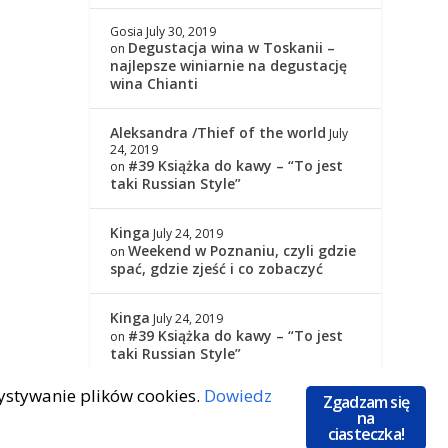
Gosia
July 30, 2019
Degustacja wina w Toskanii –
on
najlepsze winiarnie na degustację
wina Chianti
Aleksandra /Thief of the world
July
24, 2019
#39 Książka do kawy – “To jest
on
taki Russian Style”
Kinga
July 24, 2019
Weekend w Poznaniu, czyli gdzie
on
spać, gdzie zjeść i co zobaczyć
Kinga
July 24, 2019
#39 Książka do kawy – “To jest
on
taki Russian Style”
zystywanie plików cookies.
Dowiedz
Zgadzam się
na
ciasteczka!