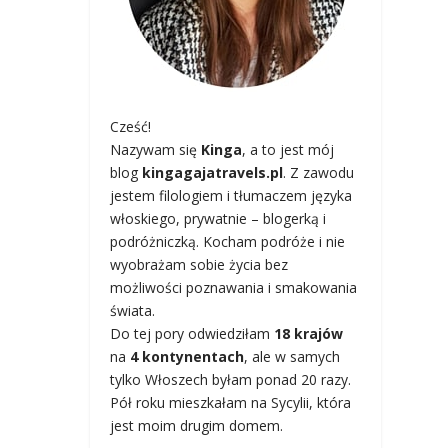
Cześć!
Nazywam się
Kinga
, a to jest mój
blog
kingagajatravels.pl
. Z zawodu
jestem filologiem i tłumaczem języka
włoskiego, prywatnie – blogerką i
podróżniczką. Kocham podróże i nie
wyobrażam sobie życia bez
możliwości poznawania i smakowania
świata.
Do tej pory odwiedziłam
18 krajów
na
4 kontynentach
, ale w samych
tylko Włoszech byłam ponad 20 razy.
Pół roku mieszkałam na Sycylii, która
jest moim drugim domem.