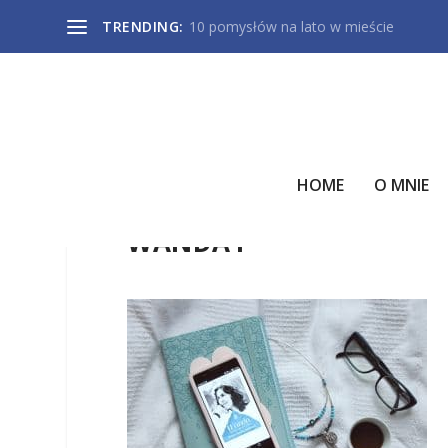
TRENDING:
10 pomysłów na lato w mieście
HOME
O MNIE
WANDA1