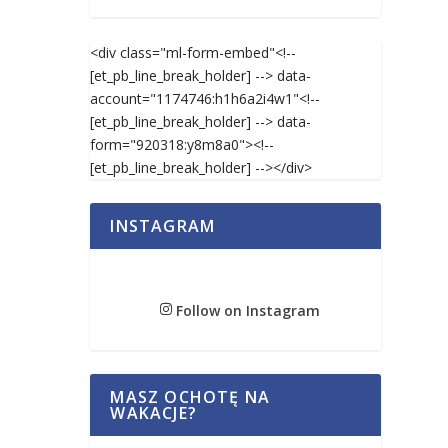
<div class="ml-form-embed"<!--
[et_pb_line_break_holder] --> data-
account="1174746:h1h6a2i4w1"<!--
[et_pb_line_break_holder] --> data-
form="920318:y8m8a0"><!--
[et_pb_line_break_holder] --></div>
INSTAGRAM
Follow on Instagram
MASZ OCHOTĘ NA
WAKACJE?