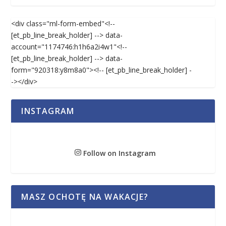
<div class="ml-form-embed"<!--
[et_pb_line_break_holder] --> data-
account="1174746:h1h6a2i4w1"<!--
[et_pb_line_break_holder] --> data-
form="920318:y8m8a0"><!-- [et_pb_line_break_holder] -
-></div>
INSTAGRAM
Follow on Instagram
MASZ OCHOTĘ NA WAKACJE?